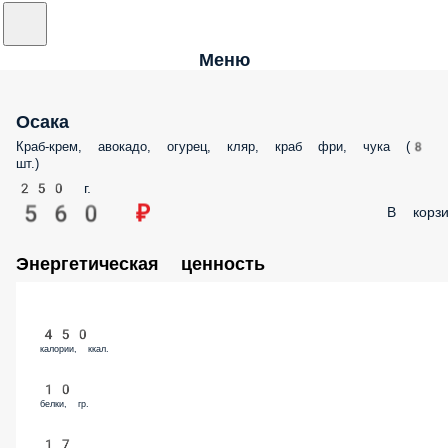
Меню
Осака
Краб-крем, авокадо, огурец, кляр, краб фри, чука (8
шт.)
250 г.
560 ₽
В корзи
Энергетическая ценность
450
калории, ккал.
10
белки, гр.
17