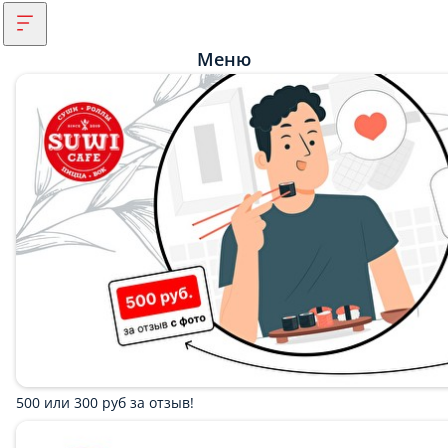
Меню
500 или 300 руб за отзыв!
ЗАКАЖИТЕ РОЛЛ «ТАНГО» и РОЛЛ «РУМЯНЫЙ» будет в
подарок!
ЗАКАЖИТЕ РОЛЛ «БЛЭК СТАР» и РОЛЛ «ОСАКА» будет в
подарок!
ЗАКАЖИТЕ РОЛЛ «ОСАКА» и РОЛЛ «КАЛИФОНИЯ С
КУНЖУТОМ» будет в подарок!
ЗАКАЖИТЕ РОЛЛ «КАЛИФОРНИЯ С КУНЖУТОМ» и
РОЛЛ «ГРИН СИТИ» будет в подарок!
Второй «Блэк стар» бесплатно
Вторая «Калифорния с кунжутом» бесплатно
Второй «Очо-Риос» бесплатно
Скидка на самовынос
Скида 15% в день Рождения!
Бесплатная доставка