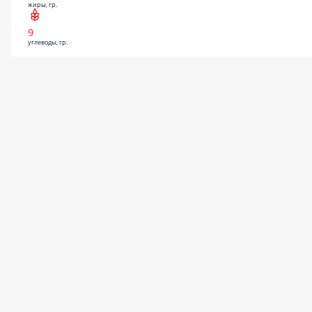
жиры, гр.
9
углеводы, гр.