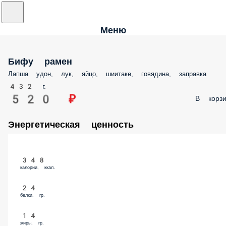
Меню
Бифу рамен
Лапша удон, лук, яйцо, шиитаке, говядина, заправка
432 г.
520 ₽
В корзи
Энергетическая ценность
348
калории, ккал.
24
белки, гр.
14
жиры, гр.