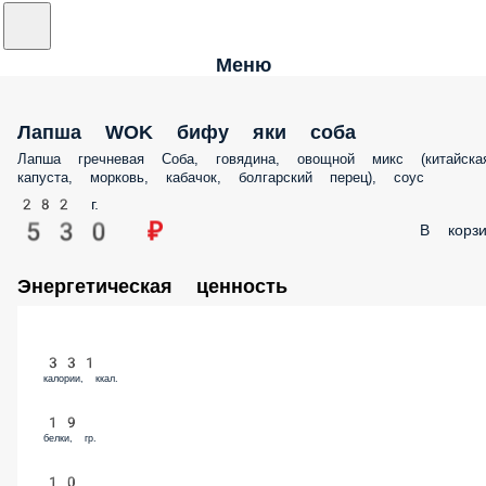
Меню
Лапша WOK бифу яки соба
Лапша гречневая Соба, говядина, овощной микс (китайска
капуста, морковь, кабачок, болгарский перец), соус
282 г.
530 ₽
В корзи
Энергетическая ценность
331
калории, ккал.
19
белки, гр.
10