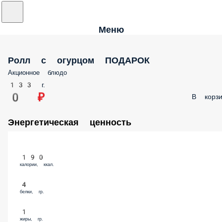
Меню
Ролл с огурцом ПОДАРОК
Акционное блюдо
133 г.
0 ₽
В корзи
Энергетическая ценность
190
калории, ккал.
4
белки, гр.
1
жиры, гр.