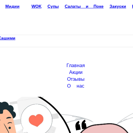
Мидии
WOK
Супы
Салаты и Поке
Закуски
Бр
ашими
Главная
Акции
Отзывы
О нас