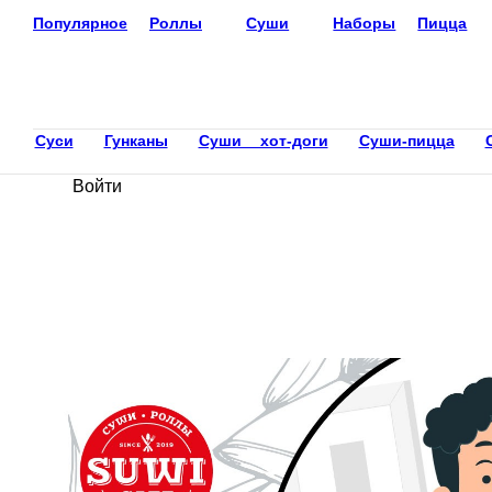
Популярное
Роллы
Суши
Наборы
Пицца
Доставка еды
Москва
+7 (495) 926-26-08
Ваш язык
ru
Суси
Гунканы
Суши хот-доги
Суши-пицца
С
Настройки
Войти