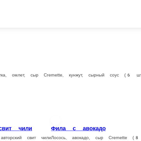
Тигровые креветки т
р Cremette, кунжут, сырный соус (6 шт.)
Тигровые креветки, кляр, па
150 г.
555 ₽
В корзину
, авокадо, темпурная крошка, икра масаго, спайси соус, унаги соус, 