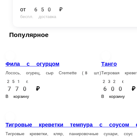
от
650 ₽
беспл. доставка
Популярное
Фила с огурцом
Танго
Лосось, огурец, сыр Cremette (8 шт.)
Тигровая креветка, омлет, сы
251 г.
232 г.
770 ₽
600 ₽
В корзину
В корзину
Фила с авокадо
Норд Стар
Лосось, авокадо, сыр Cremette (8 шт.)
Жареный угорь, сыр Cremette