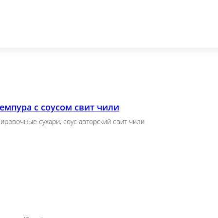
.)
 шт.)