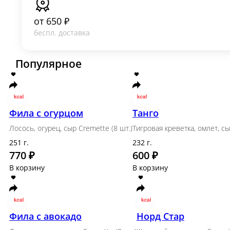
от
650 ₽
беспл. доставка
Популярное
Фила с огурцом
Танго
Лосось, огурец, сыр Cremette (8 шт.)
Тигровая крев
251 г.
232 г.
770 ₽
600 ₽
В корзину
В корзину
Тигровые креветки темпура с соусом 
Тигровые креветки, кляр, панировочные сухари, соус