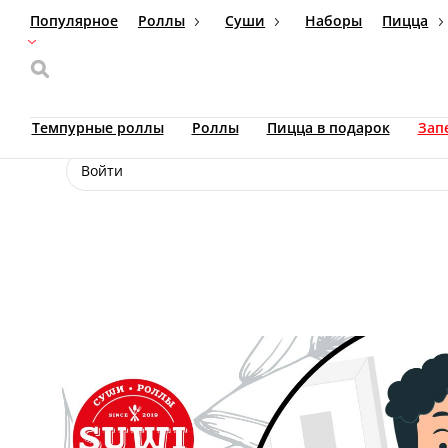
Популярное
Роллы
Суши
Наборы
Пицца
Доставка еды
Москва
+7 (495) 926-26-08
Ваш язык
ru
Темпурные роллы
Роллы
Пицца в подарок
Настройки
Войти