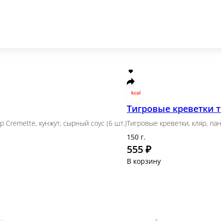
етка, омлет, сыр Cremette, кунжут, сырный соус (6 шт
свит чили
Фила с авокадо
 авторский свит чили
Лосось, авокадо, сыр Cremette (8