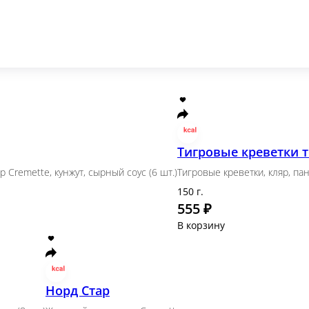
ат, огурец, икра масаго, соус (8 шт.)
рошка, икра масаго, спайси соус, унаги соус, кунжут