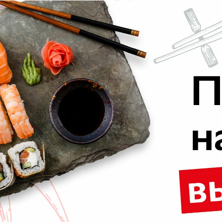
етка, омлет, сыр Cremette, кунжут, сырный соус (6 шт
свит чили
Марго эби темпура
 авторский свит чили
Тигровая креветка темпура, сыр Cr
249 г.
Опции
550 ₽
В корзину