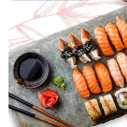
Фила с огурцом
Танго
Лосось, огурец, сыр Cremette (8 шт.)
Тигровая крев
251 г.
232 г.
770 ₽
600 ₽
В корзину
В корзину
Тигровые креветки темпура с соусом 
Тигровые креветки, кляр, панировочные сухари, соус
150 г.
555 ₽
В корзину