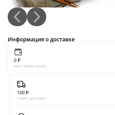
Норд Стар
Жареный угорь, сыр Cremette, авокадо, темпурная к
248 г.
645 ₽
В корзину
Запеченная Фила Эби
Сыр Cremette, авокадо, икра масаго, креветки, яки
250 г.
690 ₽
В корзину
Роллы