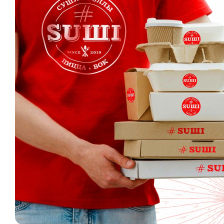
Информация о доставке
0 ₽
мин. сумма заказа
100 ₽
стоим. доставки
от
650 ₽
беспл. доставка
Популярное