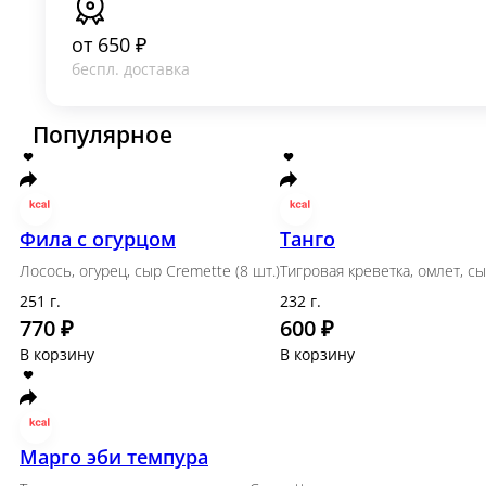
Неоклассические роллы
Науру
Филе лосося, жареный баклажан, сыр Cremette, том
259 г.
680 ₽
В корзину
Норд Стар
Жареный угорь, сыр Cremette, авокадо, темпурная к
248 г.
645 ₽
В корзину