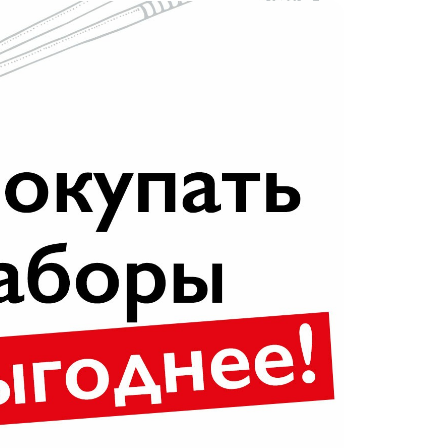
.)
emette, авокадо, икра масаго, кляр (8 шт.)