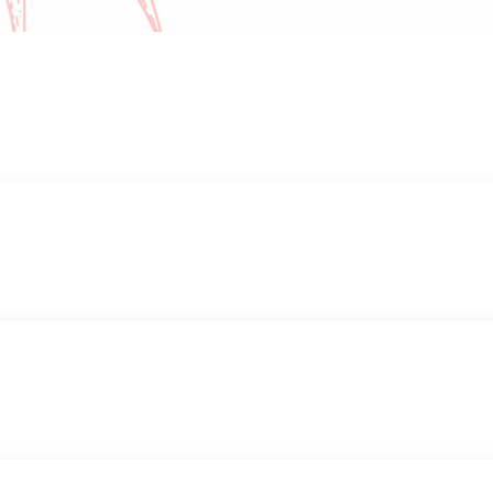
рошка, икра масаго, спайси соус, унаги соус, кунжут
Фила с креветкой темпура
 соус (6 шт.)
Тигровая креветка темпура, лосось, сыр 
251 г.
770 ₽
В корзину