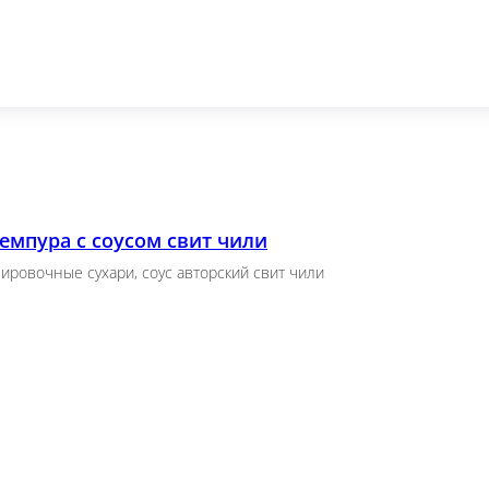
.)
emette, авокадо, икра масаго, кляр (8 шт.)