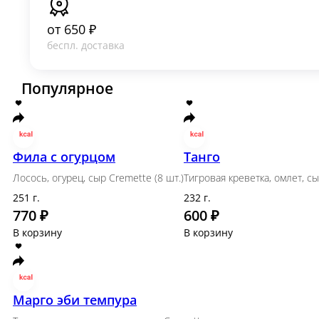
от
650 ₽
беспл. доставка
Популярное
Фила с огурцом
Танго
Лосось, огурец, сыр Cremette (8 шт.)
Тигровая крев
251 г.
232 г.
770 ₽
600 ₽
В корзину
В корзину
Тигровые креветки темпура с соусом 
Тигровые креветки, кляр, панировочные сухари, соус