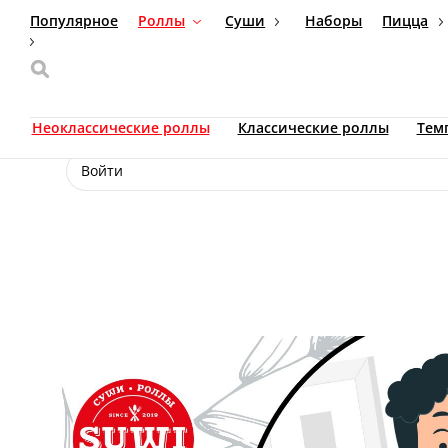
Популярное
Роллы
Суши
Наборы
Пицца
Доставка еды
Москва
+7 (495) 926-26-08
Ваш язык
ru
Неоклассические роллы
Классические роллы
Настройки
Войти