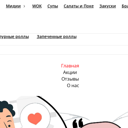
Мидии
WOK
Супы
Салаты и Поке
Закуски
Темпурные роллы
Запеченные роллы
Главная
Акции
Отзывы
О нас