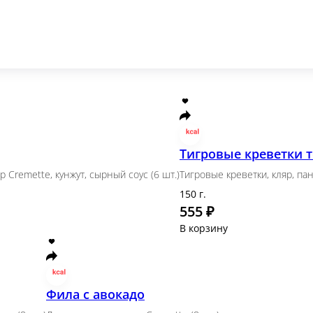
етка, омлет, сыр Cremette, кунжут, сырный соус (6 шт
свит чили
Марго эби темпура
 авторский свит чили
Тигровая креветка темпура, сыр Cr