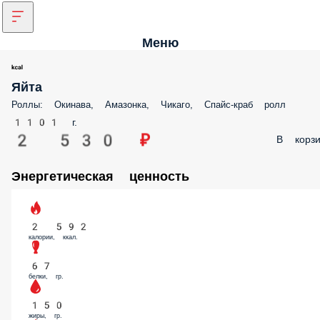
Меню
Яйта
Роллы: Окинава, Амазонка, Чикаго, Спайс-краб ролл
1101 г.
2 530 ₽
В корзи
Энергетическая ценность
2 592
калории, ккал.
67
белки, гр.
150
жиры, гр.